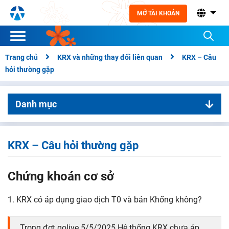
MỞ TÀI KHOẢN
Trang chủ
KRX và những thay đổi liên quan
KRX – Câu
hỏi thường gặp
Danh mục
01. KRX và những thay đổi liên quan
KRX – Thay đổi liên quan chứng khoán cơ sở
KRX – Câu hỏi thường gặp
KRX – Thay đổi liên quan chứng khoán phái sinh
Chứng khoán cơ sở
KRX – Câu hỏi thường gặp
1. KRX có áp dụng giao dịch T0 và bán Khống không?
Trong đợt golive 5/5/2025 Hệ thống KRX chưa áp