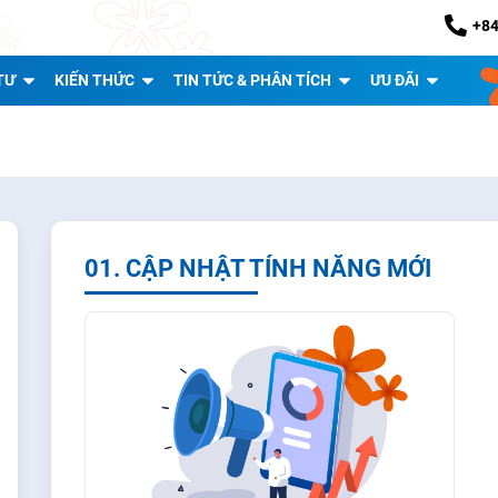
+84
TƯ
KIẾN THỨC
TIN TỨC & PHÂN TÍCH
ƯU ĐÃI
01. CẬP NHẬT TÍNH NĂNG MỚI