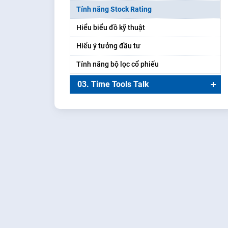
Tính năng Stock Rating
Hiểu biểu đồ kỹ thuật
Hiểu ý tưởng đầu tư
Tính năng bộ lọc cổ phiếu
03. Time Tools Talk
STOCK RATING – LỰA CHỌN CỔ PHIẾU
BẰNG SIÊU CÔNG CỤ PHÂN TÍCH
YSRADAR
STOCK4U – BÍ QUYẾT LỰA CHỌN CỔ
PHIẾU BẰNG SIÊU CÔNG CỤ YSRADAR
SECTOR RATING – ỨNG DỤNG PHƯƠNG
PHÁP TOP-DOWN CÙNG YSRADAR LỰA
CHỌN CỔ PHIẾU
YSuri_GIẢI PHÁP THÔNG MINH CHO NHU
CẦU ĐẦU TƯ CÙNG YSURI