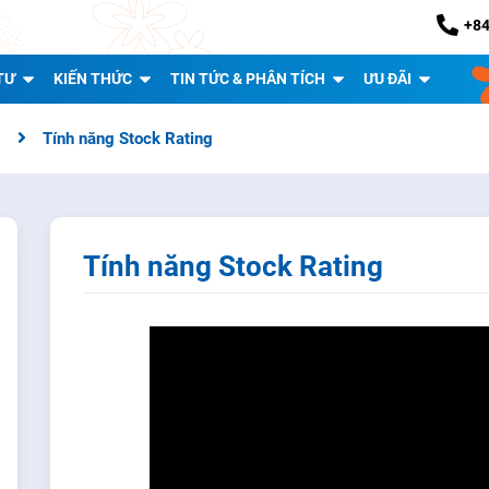
+84
TƯ
KIẾN THỨC
TIN TỨC & PHÂN TÍCH
ƯU ĐÃI
0
Tính năng Stock Rating
Tính năng Stock Rating