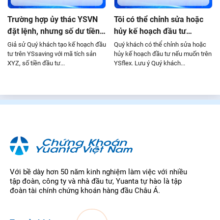
Trường hợp ủy thác YSVN
Tôi có thể chỉnh sửa hoặc
đặt lệnh, nhưng số dư tiền
hủy kế hoạch đầu tư
trên tài khoản không đủ so
không?
Giả sử Quý khách tạo kế hoạch đầu
Quý khách có thể chỉnh sửa hoặc
với kế hoạch thì lệnh có đặt
tư trên YSsaving với mã tích sản
hủy kế hoạch đầu tư nếu muốn trên
XYZ, số tiền đầu tư...
YSflex. Lưu ý Quý khách...
được không?
Với bề dày hơn 50 năm kinh nghiệm làm việc với nhiều
tập đoàn, công ty và nhà đầu tư, Yuanta tự hào là tập
đoàn tài chính chứng khoán hàng đầu Châu Á.