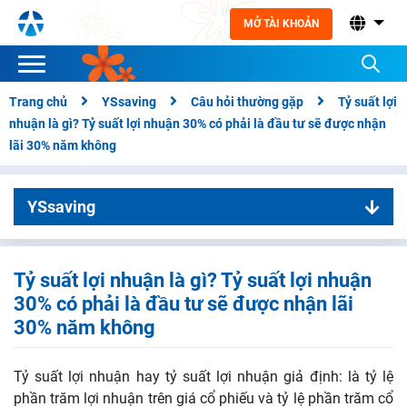
MỞ TÀI KHOẢN
Trang chủ
YSsaving
Câu hỏi thường gặp
Tỷ suất lợi
nhuận là gì? Tỷ suất lợi nhuận 30% có phải là đầu tư sẽ được nhận
lãi 30% năm không
YSsaving
01. Hướng dẫn sử dụng
Hướng dẫn sử dụng – Mobile
02. Quản lý kế hoạch đầu tư
Tỷ suất lợi nhuận là gì? Tỷ suất lợi nhuận
30% có phải là đầu tư sẽ được nhận lãi
Quản lý kế hoạch đầu tư – Mobile
03. Hướng dẫn nộp tiền
Hướng dẫn sử dụng – Website
30% năm không
Hướng dẫn nộp tiền định danh
04. Hủy đăng ký dịch vụ
Quản lý kế hoạch đầu tư – Website
Hủy đăng ký dịch vụ – Mobile
05. Câu hỏi thường gặp
Hướng dẫn nộp tiền bằng QR code
Tỷ suất lợi nhuận hay tỷ suất lợi nhuận giả định: là tỷ lệ
Sản phẩm này có rủi ro gì không?
Hủy đăng ký dịch vụ – Website
phần trăm lợi nhuận trên giá cổ phiếu và tỷ lệ phần trăm cổ