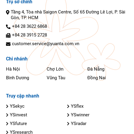
Trụ sở chính
Tầng 4, Tòa nhà Saigon Centre, Số 65 Đường Lê Lợi, P. Sài
Gòn, TP. HCM
+84 28 3622 6868
+84 28 3915 2728
customer.service@yuanta.com.vn
Chi nhánh
Hà Nội
Chợ Lớn
Đà Nẵng
Bình Dương
Vũng Tàu
Đồng Nai
Truy cập nhanh
YSekyc
YSflex
YSinvest
YSwinner
YSfuture
YSradar
YSresearch