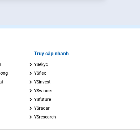
Truy cập nhanh
n
YSekyc
ương
YSflex
ai
YSinvest
YSwinner
YSfuture
YSradar
YSresearch