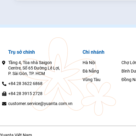
Trụ sở chính
Chi nhánh
Tầng 4, Tòa nhà Saigon
Hà Nội
Chợ Lớ
Centre, Số 65 Đường Lê Lợi,
Đà Nẵng
Bình D
P. Sài Gòn, TP. HCM
Vũng Tàu
Đồng N
+84 28 3622 6868
+84 28 3915 2728
customer.service@yuanta.com.vn
Yuanta Việt Nam