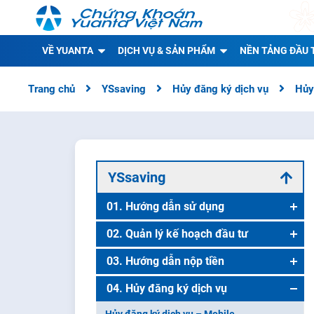
VỀ YUANTA
DỊCH VỤ & SẢN PHẨM
NỀN TẢNG ĐẦU 
Trang chủ
YSsaving
Hủy đăng ký dịch vụ
Hủy
YSsaving
01. Hướng dẫn sử dụng
Hướng dẫn sử dụng – Mobile
02. Quản lý kế hoạch đầu tư
Hướng dẫn sử dụng – Website
Quản lý kế hoạch đầu tư – Mobile
03. Hướng dẫn nộp tiền
Quản lý kế hoạch đầu tư – Website
Hướng dẫn nộp tiền định danh
04. Hủy đăng ký dịch vụ
Hướng dẫn nộp tiền bằng QR code