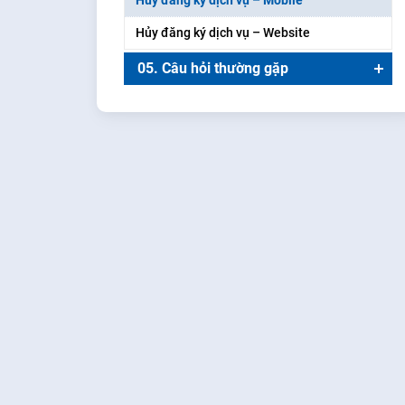
Hủy đăng ký dịch vụ – Mobile
Hủy đăng ký dịch vụ – Website
05. Câu hỏi thường gặp
Sản phẩm này có rủi ro gì không?
Sản phẩm này có được đảm bảo lợi nhuận
không?
Tôi cần làm gì khi danh mục biến động
mạnh
Tôi nên mua định kỳ một cổ phiếu hay
nhiều cổ phiếu
Tỷ suất lợi nhuận là gì? Tỷ suất lợi nhuận
30% có phải là đầu tư sẽ được nhận lãi 30%
năm không
Tôi có thể chỉnh sửa hoặc hủy kế hoạch
đầu tư không?