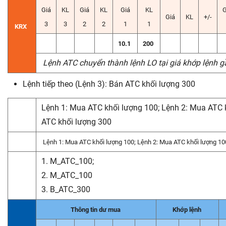
Giá
KL
Giá
KL
Giá
KL
G
Giá
KL
+/-
3
3
2
2
1
1
KRX
10.1
200
Lệnh ATC chuyển thành lệnh LO tại giá khớp lệnh g
Lệnh tiếp theo (Lệnh 3): Bán ATC khối lượng 300
Lệnh 1: Mua ATC khối lượng 100; Lệnh 2: Mua AT
C
ATC khối lượng 300
Lệnh 1: Mua ATC khối lượng 100; Lệnh 2: Mua ATC khối lượng 1
1. M_ATC_100;
2. M_ATC_100
3. B_ATC_300
Thông tin dư mua
Khớp lệnh