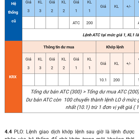
Giá
KL
Giá
KL
Giá
KL
Hệ
Giá
KL
+/-
3
3
2
2
1
1
thống
cũ
ATC
200
Lệnh ATC tại mức giá 1, KL1 l
Thông tin dư mua
Khớp lệnh
Giá
KL
Giá
KL
Giá
KL
Giá
KL
+/-
3
3
2
2
1
1
KRX
10.1
200
Tổng dư bán ATC (300) > Tổng dư mua ATC (200) 
Dư bán ATC còn
100 chuyển thành lệnh LO ở mức g
nhất (10.1) trừ 1 đơn vị yết giá ( 
4.4
PLO:
Lệnh giao dịch khớp lệnh sau giờ là lệnh
được