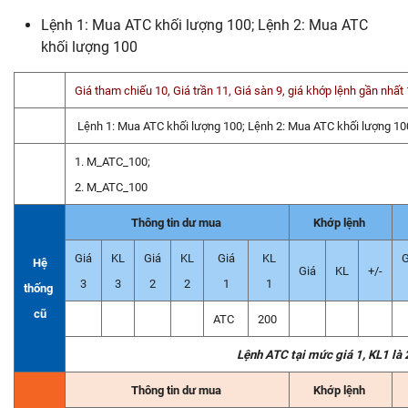
Lệnh 1: Mua ATC khối lượng 100; Lệnh 2: Mua ATC
khối lượng 100
Giá tham chiếu 10, Giá trần 11, Giá sàn 9, giá khớp lệnh gần nhất
Lệnh 1: Mua ATC khối lượng 100; Lệnh 2: Mua ATC khối lượng 1
1. M_ATC_100;
2. M_ATC_100
Thông tin dư mua
Khớp lệnh
Giá
KL
Giá
KL
Giá
KL
G
Hệ
Giá
KL
+/-
3
3
2
2
1
1
thống
cũ
ATC
200
Lệnh ATC tại mức giá 1, KL1 là
Thông tin dư mua
Khớp lệnh