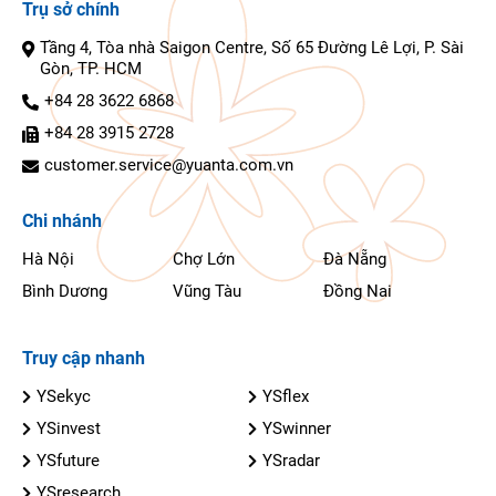
Trụ sở chính
Tầng 4, Tòa nhà Saigon Centre, Số 65 Đường Lê Lợi, P. Sài
Gòn, TP. HCM
+84 28 3622 6868
+84 28 3915 2728
customer.service@yuanta.com.vn
Chi nhánh
Hà Nội
Chợ Lớn
Đà Nẵng
Bình Dương
Vũng Tàu
Đồng Nai
Truy cập nhanh
YSekyc
YSflex
YSinvest
YSwinner
YSfuture
YSradar
YSresearch