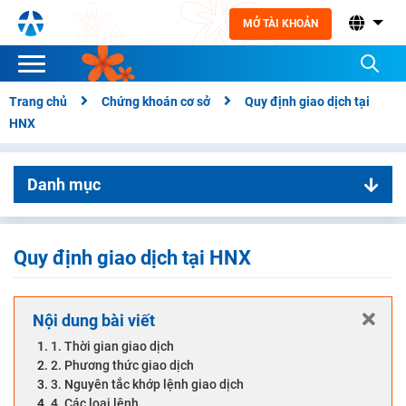
MỞ TÀI KHOẢN
Trang chủ
Chứng khoán cơ sở
Quy định giao dịch tại
HNX
Danh mục
01. Chứng khoán cơ sở
Tổng quan thị trường chứng khoán
Quy định giao dịch tại HNX
Chứng khoán
Cổ phiếu
Nội dung bài viết
Quy định giao dịch tại HSX
1. Thời gian giao dịch
2. Phương thức giao dịch
Quy định giao dịch tại HNX
3. Nguyên tắc khớp lệnh giao dịch
4. Các loại lệnh