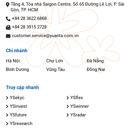
Tầng 4, Tòa nhà Saigon Centre, Số 65 Đường Lê Lợi, P. Sài
Gòn, TP. HCM
+84 28 3622 6868
+84 28 3915 2728
customer.service@yuanta.com.vn
Chi nhánh
Hà Nội
Chợ Lớn
Đà Nẵng
Bình Dương
Vũng Tàu
Đồng Nai
Truy cập nhanh
YSekyc
YSflex
YSinvest
YSwinner
YSfuture
YSradar
YSresearch