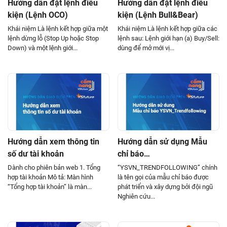
Hướng dẫn đặt lệnh điều
Hướng dẫn đặt lệnh điều
kiện (Lệnh OCO)
kiện (Lệnh Bull&Bear)
Khái niệm Là lệnh kết hợp giữa một
Khái niệm Là lệnh kết hợp giữa các
lệnh dừng lỗ (Stop Up hoặc Stop
lệnh sau: Lệnh giới hạn (a) Buy/Sell:
Down) và một lệnh giới...
dùng để mở mới vị...
Hướng dẫn xem thông tin
Hướng dẫn sử dụng Mẫu
số dư tài khoản
chỉ báo
YSVN_Trendfollowing
Dành cho phiên bản web 1. Tổng
“YSVN_TRENDFOLLOWING” chính
hợp tài khoản Mô tả: Màn hình
là tên gọi của mẫu chỉ báo được
“Tổng hợp tài khoản” là màn...
phát triển và xây dựng bởi đội ngũ
Nghiên cứu...