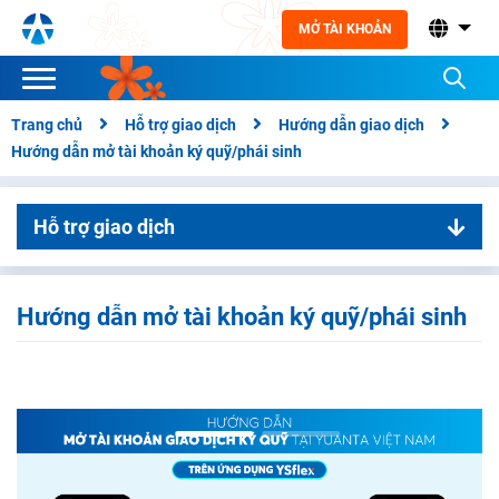
MỞ TÀI KHOẢN
Trang chủ
Hỗ trợ giao dịch
Hướng dẫn giao dịch
Hướng dẫn mở tài khoản ký quỹ/phái sinh
Hỗ trợ giao dịch
01. Hướng dẫn giao dịch tiền
Hướng dẫn nộp tiền vào tài khoản bằng mã QR
02. Biểu phí và lãi suất
Hướng dẫn mở tài khoản ký quỹ/phái sinh
Biểu phí dịch vụ môi giới chứng khoán
03. Hướng dẫn giao dịch
Hướng dẫn nộp tiền định danh
Hướng dẫn mở tài khoản eKYC qua app YSflex
Biểu phí giao dịch ký quỹ
Hướng dẫn nộp tiền/chuyển tiền vào tài khoản YSVN
Giới thiệu dịch vụ – tiện ích tại YSVN
Biểu phí giao dịch chứng khoán phái sinh
Hướng dẫn chuyển tiền/rút tiền
Hướng dẫn điều chỉnh thông tin và đăng ký dịch vụ
Lãi suất Hỗ trợ Tài chính