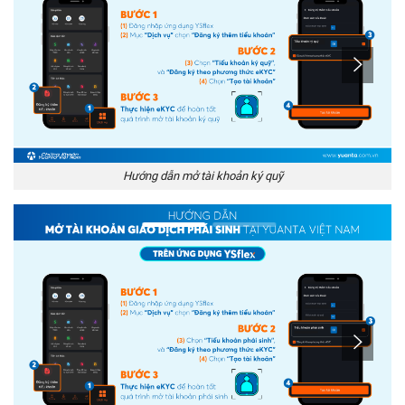
Hướng dẫn nghiệp vụ lưu ký
Biểu lãi suất tiền gửi
Hướng dẫn xóa cache trình duyệt
Biểu phí dịch vụ đã hết hiệu lực
Hướng dẫn mở tài khoản ký quỹ/phái sinh
Hướng dẫn mở tài khoản ký quỹ