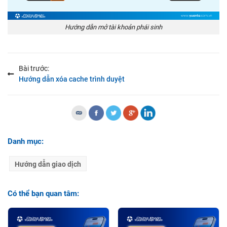
Hướng dẫn mở tài khoản phái sinh
Bài trước:
Hướng dẫn xóa cache trình duyệt
Danh mục:
Hướng dẫn giao dịch
Có thể bạn quan tâm: