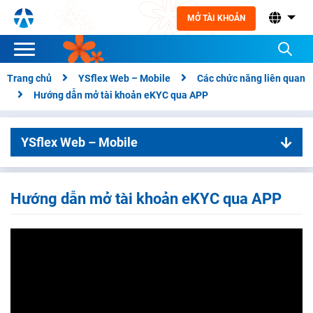
MỞ TÀI KHOẢN
Trang chủ
YSflex Web – Mobile
Các chức năng liên quan
Hướng dẫn mở tài khoản eKYC qua APP
YSflex Web – Mobile
01. Các chức năng liên quan
Đổi ngôn ngữ
Hướng dẫn mở tài khoản eKYC qua APP
Đổi giao diện
Gửi phản hồi
Thông báo
Đăng nhập