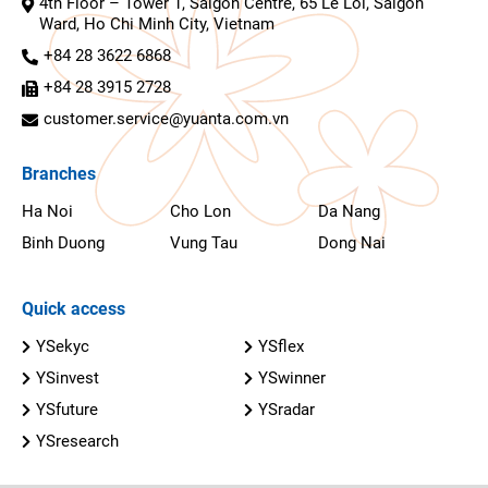
4th Floor – Tower 1, Saigon Centre, 65 Le Loi, Saigon
Ward, Ho Chi Minh City, Vietnam
+84 28 3622 6868
+84 28 3915 2728
customer.service@yuanta.com.vn
Branches
Ha Noi
Cho Lon
Da Nang
Binh Duong
Vung Tau
Dong Nai
Quick access
YSekyc
YSflex
YSinvest
YSwinner
YSfuture
YSradar
YSresearch