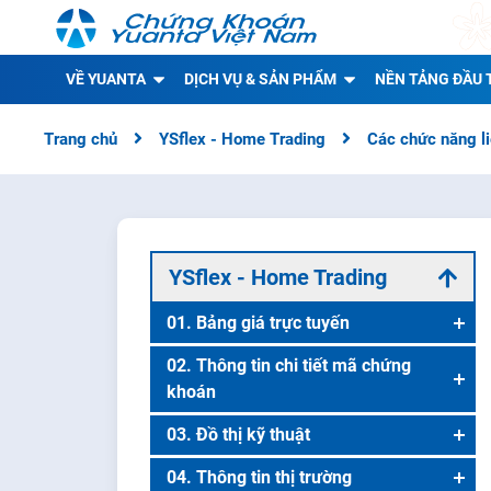
VỀ YUANTA
DỊCH VỤ & SẢN PHẨM
NỀN TẢNG ĐẦU 
Trang chủ
YSflex - Home Trading
Các chức năng l
YSflex - Home Trading
01. Bảng giá trực tuyến
Danh mục theo dõi
02. Thông tin chi tiết mã chứng
khoán
Danh mục chứng khoán
Thông tin chi tiết mã chứng khoán
03. Đồ thị kỹ thuật
Bảng giá lô lẻ
Đồ thị kỹ thuật
04. Thông tin thị trường
Danh mục khuyến nghị