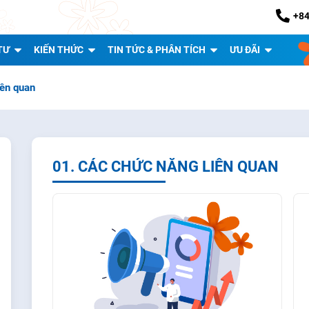
+84
TƯ
KIẾN THỨC
TIN TỨC & PHÂN TÍCH
ƯU ĐÃI
iên quan
01. CÁC CHỨC NĂNG LIÊN QUAN