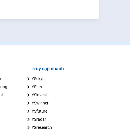
Truy cập nhanh
n
YSekyc
ương
YSflex
ai
YSinvest
YSwinner
YSfuture
YSradar
YSresearch