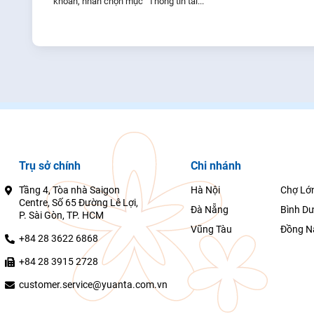
khoản, nhấn chọn mục “Thông tin tài...
Trụ sở chính
Chi nhánh
Tầng 4, Tòa nhà Saigon
Hà Nội
Chợ Lớ
Centre, Số 65 Đường Lê Lợi,
Đà Nẵng
Bình D
P. Sài Gòn, TP. HCM
Vũng Tàu
Đồng N
+84 28 3622 6868
+84 28 3915 2728
customer.service@yuanta.com.vn