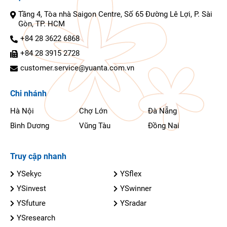
Tầng 4, Tòa nhà Saigon Centre, Số 65 Đường Lê Lợi, P. Sài
Gòn, TP. HCM
+84 28 3622 6868
+84 28 3915 2728
customer.service@yuanta.com.vn
Chi nhánh
Hà Nội
Chợ Lớn
Đà Nẵng
Bình Dương
Vũng Tàu
Đồng Nai
Truy cập nhanh
YSekyc
YSflex
YSinvest
YSwinner
YSfuture
YSradar
YSresearch