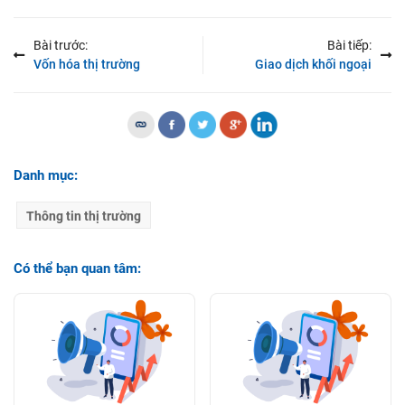
Đổi giao diện
Đặt lệnh nhanh – Flash Order
Gửi phản hồi
Bài trước:
Bài tiếp:
Lệnh chốt lời/cắt lỗ
Vốn hóa thị trường
Giao dịch khối ngoại
Thông báo
Thay đổi hạn mức ký quỹ
Danh mục:
Thông tin thị trường
Có thể bạn quan tâm: