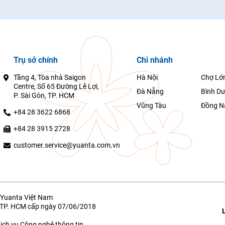
Trụ sở chính
Chi nhánh
Tầng 4, Tòa nhà Saigon
Hà Nội
Chợ Lớ
Centre, Số 65 Đường Lê Lợi,
Đà Nẵng
Bình D
P. Sài Gòn, TP. HCM
Vũng Tàu
Đồng N
+84 28 3622 6868
+84 28 3915 2728
customer.service@yuanta.com.vn
Yuanta Việt Nam
g TP. HCM cấp ngày 07/06/2018
ịch vụ Công nghệ thông tin