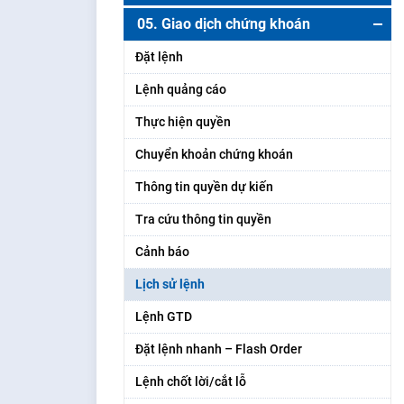
Phân tích thị trường
05. Giao dịch chứng khoán
Danh mục chứng quyền
Vốn hóa thị trường
Đặt lệnh
Thanh khoản thị trường
Lệnh quảng cáo
Giao dịch khối ngoại
Thực hiện quyền
Tin tức – sự kiện
Chuyển khoản chứng khoán
Thông tin quyền dự kiến
Tra cứu thông tin quyền
Cảnh báo
Lịch sử lệnh
Lệnh GTD
Đặt lệnh nhanh – Flash Order
Lệnh chốt lời/cắt lỗ