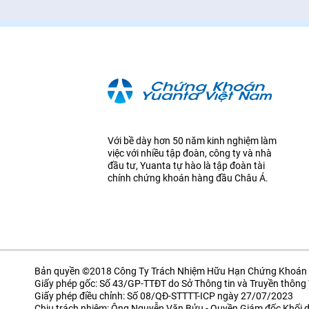
Với bề dày hơn 50 năm kinh nghiệm làm
việc với nhiều tập đoàn, công ty và nhà
đầu tư, Yuanta tự hào là tập đoàn tài
chính chứng khoán hàng đầu Châu Á.
Bản quyền ©2018 Công Ty Trách Nhiệm Hữu Hạn Chứng Khoán 
Giấy phép gốc: Số 43/GP-TTĐT do Sở Thông tin và Truyền thôn
Giấy phép điều chỉnh: Số 08/QĐ-STTTT-ICP ngày 27/07/2023
Chịu trách nhiệm: Ông Nguyễn Văn Bửu - Quyền Giám đốc Khối d