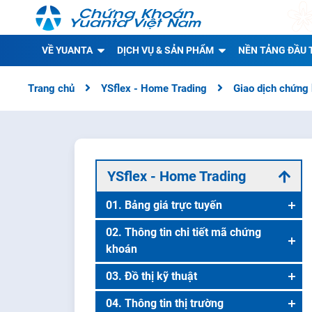
VỀ YUANTA
DỊCH VỤ & SẢN PHẨM
NỀN TẢNG ĐẦU 
Trang chủ
YSflex - Home Trading
Giao dịch chứng
YSflex - Home Trading
01. Bảng giá trực tuyến
Danh mục theo dõi
02. Thông tin chi tiết mã chứng
khoán
Danh mục chứng khoán
Thông tin chi tiết mã chứng khoán
03. Đồ thị kỹ thuật
Bảng giá lô lẻ
Đồ thị kỹ thuật
04. Thông tin thị trường
Danh mục khuyến nghị