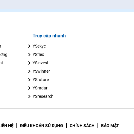
Truy cập nhanh
n
YSekyc
ương
YSflex
ai
YSinvest
YSwinner
YSfuture
YSradar
YSresearch
LIÊN HỆ
ĐIỀU KHOẢN SỬ DỤNG
CHÍNH SÁCH
BẢO MẬT