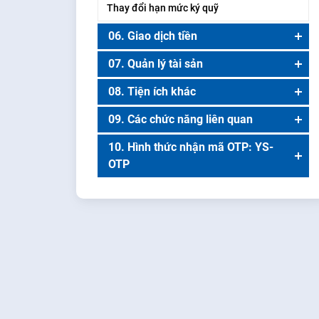
Thay đổi hạn mức ký quỹ
06. Giao dịch tiền
Chuyển khoản nội bộ
07. Quản lý tài sản
Ứng trước tiền bán
Tổng quan tài sản
08. Tiện ích khác
Yêu cầu rút tiền
Sao kê giao dịch
Quản lý thông tin tài khoản ngân hàng
09. Các chức năng liên quan
Xác nhận lệnh
Danh sách CK ký quỹ
Đổi ngôn ngữ
10. Hình thức nhận mã OTP: YS-
OTP
Bán theo tỷ lệ
Trung tâm nghiên cứu
Đăng nhập
YS-OTP
Tư vấn
Thông tin tài khoản
Cấu hình hệ thống
Lịch sử đăng nhập
Đổi giao diện
Gửi phản hồi