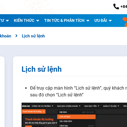
+84
TƯ
KIẾN THỨC
TIN TỨC & PHÂN TÍCH
ƯU ĐÃI
 khoán
Lịch sử lệnh
Lịch sử lệnh
Để truy cập màn hình “Lịch sử lệnh”, quý khách 
sau đó chọn “Lịch sử lệnh”