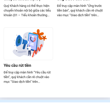
Ứng trước tiền bán
Thực hiện quyền
Giao dịch khối ngoại
Quý Khách hàng có thể thực hiện
Để truy cập màn hình “Ứng trước
chuyển khoản nội bộ giữa các tiểu
tiền bán”, quý khách cần rê chuột
Yêu cầu rút tiền
Chuyển khoản chứng khoán
Tin tức – sự kiện
khoản (01 – Tiểu khoản thường...
vào mục “Giao dịch tiền” trên...
Thông tin quyền dự kiến
07. Quản lý tài sản
Tổng quan tài sản
08. Tiện ích khác
Tra cứu thông tin quyền
Quản lý thông tin tài khoản ngân hàng
09. Các chức năng liên quan
Sao kê giao dịch
Cảnh báo
Đổi ngôn ngữ
10. Hình thức nhận mã OTP: YS-OTP
Danh sách CK ký quỹ
Xác nhận lệnh
Lịch sử lệnh
YS-OTP
Đăng nhập
Trung tâm nghiên cứu
Bán theo tỷ lệ
Lệnh GTD
Thông tin tài khoản
Tư vấn
Đặt lệnh nhanh – Flash Order
Yêu cầu rút tiền
Cấu hình hệ thống
Để truy cập màn hình “Yêu cầu rút
Lệnh chốt lời/cắt lỗ
tiền”, quý khách cần rê chuột vào
Lịch sử đăng nhập
Thay đổi hạn mức ký quỹ
mục “Giao dịch tiền” trên...
Đổi giao diện
Gửi phản hồi
Thông báo