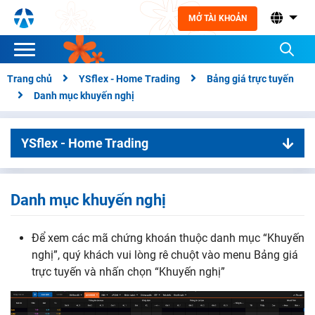
MỞ TÀI KHOẢN
Trang chủ
YSflex - Home Trading
Bảng giá trực tuyến
Danh mục khuyến nghị
YSflex - Home Trading
01. Bảng giá trực tuyến
Danh mục theo dõi
Danh mục khuyến nghị
Danh mục chứng khoán
Để xem các mã chứng khoán thuộc danh mục “Khuyến
Bảng giá lô lẻ
nghị”, quý khách vui lòng rê chuột vào menu Bảng giá
Danh mục khuyến nghị
trực tuyến và nhấn chọn “Khuyến nghị”
Danh mục chứng quyền