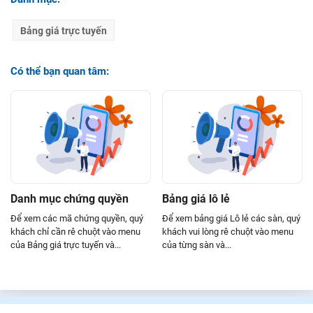
Đổi giao diện
Đặt lệnh nhanh – Flash Order
Bảng giá trực tuyến
Gửi phản hồi
Lệnh chốt lời/cắt lỗ
Thông báo
Thay đổi hạn mức ký quỹ
Có thể bạn quan tâm:
Danh mục chứng quyền
Bảng giá lô lẻ
Để xem các mã chứng quyền, quý
Để xem bảng giá Lô lẻ các sàn, quý
khách chỉ cần rê chuột vào menu
khách vui lòng rê chuột vào menu
của Bảng giá trực tuyến và...
của từng sàn và...