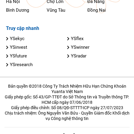
Hà Nội
Chợ Lớn
Đà Nẵng
Bình Dương
Vũng Tàu
Đồng Nai
Truy cập nhanh
YSekyc
YSflex
YSinvest
YSwinner
YSfuture
YSradar
YSresearch
Bản quyền ©2018 Công Ty Trách Nhiệm Hữu Hạn Chứng Khoán
Yuanta Việt Nam
Giấy phép gốc: Số 43/GP-TTĐT do Sở Thông tin và Truyền thông TP.
HCM cấp ngày 07/06/2018
Giấy phép điều chỉnh: Số 08/QĐ-STTTT-ICP ngày 27/07/2023
Chịu trách nhiệm: Ông Nguyễn Văn Bửu - Quyền Giám đốc Khối dịch
vụ Công nghệ thông tin