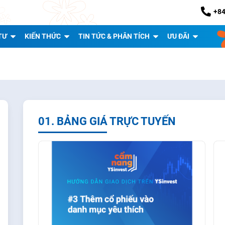
+84
TƯ
KIẾN THỨC
TIN TỨC & PHÂN TÍCH
ƯU ĐÃI
01. BẢNG GIÁ TRỰC TUYẾN