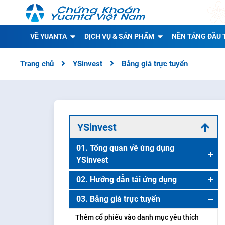
VỀ YUANTA
DỊCH VỤ & SẢN PHẨM
NỀN TẢNG ĐẦU 
Trang chủ
YSinvest
Bảng giá trực tuyến
YSinvest
01. Tổng quan về ứng dụng
YSinvest
Trang chủ
02. Hướng dẫn tải ứng dụng
Bộ lọc cổ phiếu (Stock screener)
Tải ứng dụng cho nền tảng IOS
03. Bảng giá trực tuyến
Danh mục yêu thích (Watchlist)
Tải ứng dụng cho nền tảng Android
Thêm cổ phiếu vào danh mục yêu thích