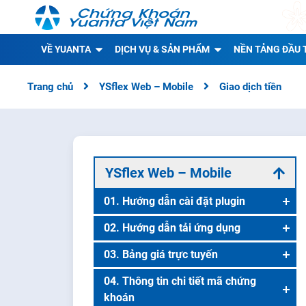
VỀ YUANTA
DỊCH VỤ & SẢN PHẨM
NỀN TẢNG ĐẦU 
Trang chủ
YSflex Web – Mobile
Giao dịch tiền
YSflex Web – Mobile
01. Hướng dẫn cài đặt plugin
Hướng dẫn cài đặt plugin YSflex
02. Hướng dẫn tải ứng dụng
Tải ứng dụng cho nền tảng IOS
03. Bảng giá trực tuyến
Tải ứng dụng cho nền tảng Android
Danh mục theo dõi
04. Thông tin chi tiết mã chứng
khoán
Hướng dẫn lấy lại mật khẩu YSflex
Danh mục chứng khoán