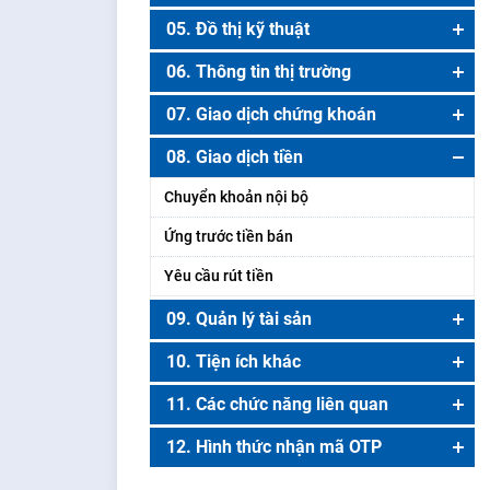
Thông tin chi tiết mã chứng khoán
05. Đồ thị kỹ thuật
Bảng giá lô lẻ
Đồ thị kỹ thuật
06. Thông tin thị trường
Danh mục khuyến nghị
Phân tích thị trường
07. Giao dịch chứng khoán
Danh mục chứng quyền
Vốn hóa thị trường
Đặt lệnh
08. Giao dịch tiền
Thanh khoản thị trường
Lệnh đặt trước ngày – Lệnh GTD
Chuyển khoản nội bộ
Giao dịch khối ngoại
Lệnh quảng cáo
Ứng trước tiền bán
Tin tức – sự kiện
Thực hiện quyền
Yêu cầu rút tiền
Chuyển khoản chứng khoán
09. Quản lý tài sản
Thông tin quyền dự kiến
Tổng quan tài sản
10. Tiện ích khác
Tra cứu thông tin quyền
Sao kê giao dịch
Quản lý thông tin tài khoản ngân hàng
11. Các chức năng liên quan
Cảnh báo
Xác nhận lệnh
Danh sách CK ký quỹ
Đổi ngôn ngữ
12. Hình thức nhận mã OTP
Lịch sử lệnh
Bán theo tỷ lệ
Trung tâm nghiên cứu
Đổi giao diện
YS-OTP