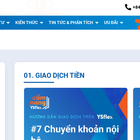
+84
TƯ
KIẾN THỨC
TIN TỨC & PHÂN TÍCH
ƯU ĐÃI
01. GIAO DỊCH TIỀN