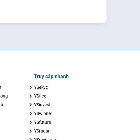
Truy cập nhanh
n
YSekyc
ương
YSflex
ai
YSinvest
YSwinner
YSfuture
YSradar
YSresearch