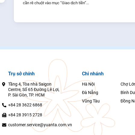
cần rê chuột vào mục “Giao dịch tiền”...
Trụ sở chính
Chi nhánh
Tầng 4, Tòa nhà Saigon
Hà Nội
Chợ Lớ
Centre, Số 65 Đường Lê Lợi,
Đà Nẵng
Bình D
P. Sài Gòn, TP. HCM
Vũng Tàu
Đồng N
+84 28 3622 6868
+84 28 3915 2728
customer.service@yuanta.com.vn