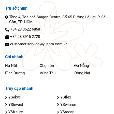
Tài khoản trải nghiệm
Hướng dẫn đặt lệnh bằng Chứng thư số
Lệnh thỏa thuận
Trụ sở chính
Hướng dẫn mở tài khoản eKYC qua APP
Thiết bị kết nối tài khoản
Tầng 4, Tòa nhà Saigon Centre, Số 65 Đường Lê Lợi, P. Sài
Cài đặt tiểu khoản mặc định
Gòn, TP. HCM
Đổi mật khẩu
+84 28 3622 6868
+84 28 3915 2728
customer.service@yuanta.com.vn
Chi nhánh
Hà Nội
Chợ Lớn
Đà Nẵng
Bình Dương
Vũng Tàu
Đồng Nai
Truy cập nhanh
YSekyc
YSflex
YSinvest
YSwinner
YSfuture
YSradar