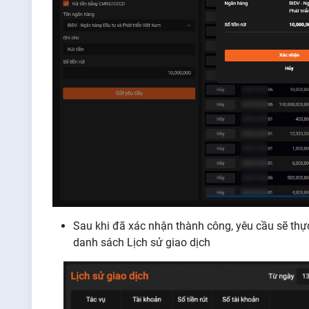
Sau khi đã xác nhận thành công, yêu cầu sẽ thực 
danh sách Lịch sử giao dịch