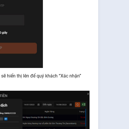
sẽ hiển thị lên để quý khách “Xác nhận”