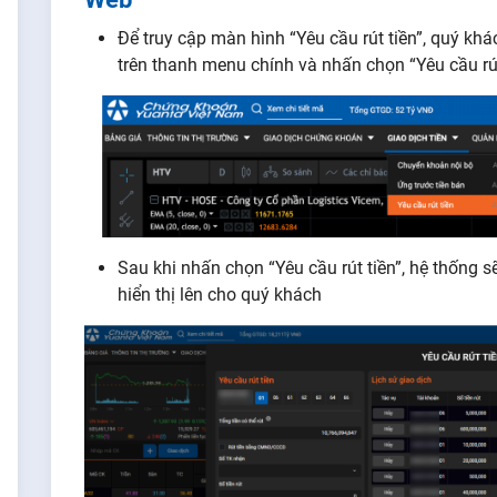
Để truy cập màn hình “Yêu cầu rút tiền”, quý khá
trên thanh menu chính và nhấn chọn “Yêu cầu rút
Sau khi nhấn chọn “Yêu cầu rút tiền”, hệ thống 
hiển thị lên cho quý khách