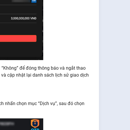
 “Không” để đóng thông báo và ngắt thao
và cập nhật lại danh sách lịch sử giao dịch
ách nhấn chọn mục “Dịch vụ”, sau đó chọn