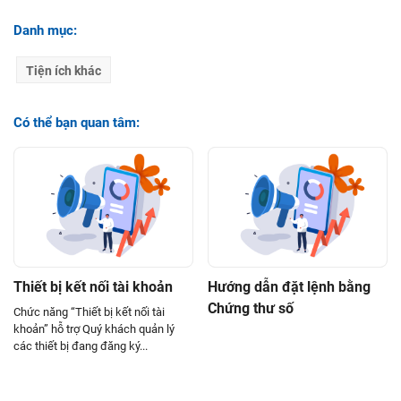
Thiết bị kết nối tài khoản
Danh mục:
11. Các chức năng liên quan
Đổi ngôn ngữ
12. Hình thức nhận mã OTP
Tiện ích khác
YS-OTP
Đổi giao diện
Có thể bạn quan tâm:
Gửi phản hồi
Thông báo
Đăng nhập
Thông tin tài khoản
Thay đổi thông tin trực tuyến
Thiết bị kết nối tài khoản
Hướng dẫn đặt lệnh bằng
Tài khoản trải nghiệm
Chứng thư số
Chức năng “Thiết bị kết nối tài
Hướng dẫn mở tài khoản eKYC qua APP
khoản” hỗ trợ Quý khách quản lý
các thiết bị đang đăng ký...
Cài đặt tiểu khoản mặc định
Đổi mật khẩu