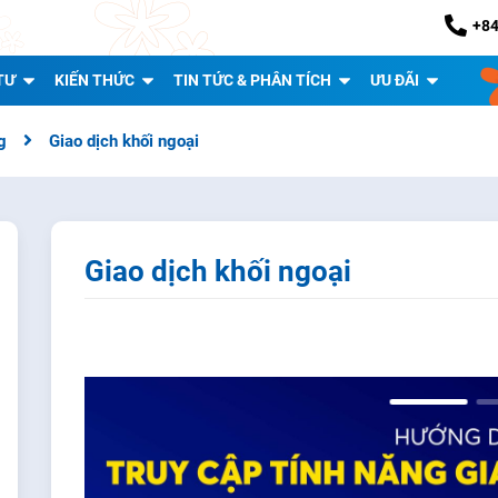
+84
TƯ
KIẾN THỨC
TIN TỨC & PHÂN TÍCH
ƯU ĐÃI
g
Giao dịch khối ngoại
Giao dịch khối ngoại