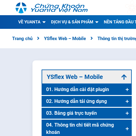
VỀ YUANTA
DỊCH VỤ & SẢN PHẨM
NỀN TẢNG ĐẦU 
Trang chủ
YSflex Web – Mobile
Thông tin thị trườn
YSflex Web – Mobile
01. Hướng dẫn cài đặt plugin
Hướng dẫn cài đặt plugin YSflex
02. Hướng dẫn tải ứng dụng
Tải ứng dụng cho nền tảng IOS
03. Bảng giá trực tuyến
Tải ứng dụng cho nền tảng Android
Danh mục theo dõi
04. Thông tin chi tiết mã chứng
khoán
Hướng dẫn lấy lại mật khẩu YSflex
Danh mục chứng khoán