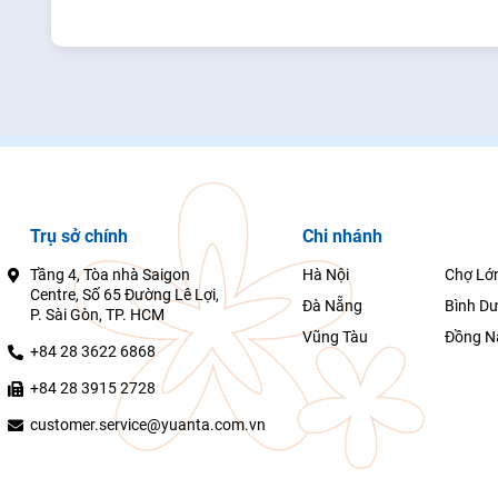
Trụ sở chính
Chi nhánh
Tầng 4, Tòa nhà Saigon
Hà Nội
Chợ Lớ
Centre, Số 65 Đường Lê Lợi,
Đà Nẵng
Bình D
P. Sài Gòn, TP. HCM
Vũng Tàu
Đồng N
+84 28 3622 6868
+84 28 3915 2728
customer.service@yuanta.com.vn