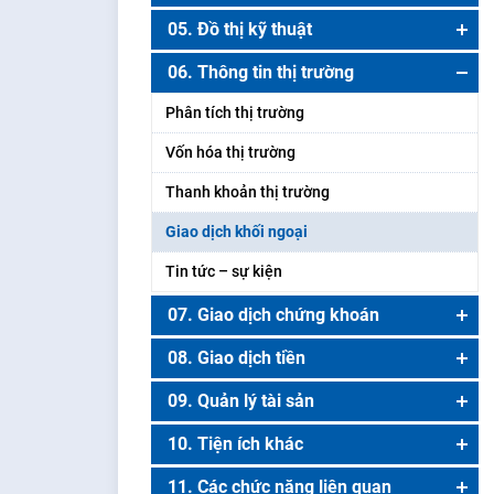
Thông tin chi tiết mã chứng khoán
05. Đồ thị kỹ thuật
Bảng giá lô lẻ
Đồ thị kỹ thuật
06. Thông tin thị trường
Danh mục khuyến nghị
Phân tích thị trường
Danh mục chứng quyền
Vốn hóa thị trường
Thanh khoản thị trường
Giao dịch khối ngoại
Tin tức – sự kiện
07. Giao dịch chứng khoán
Đặt lệnh
08. Giao dịch tiền
Lệnh đặt trước ngày – Lệnh GTD
Chuyển khoản nội bộ
09. Quản lý tài sản
Lệnh quảng cáo
Ứng trước tiền bán
Tổng quan tài sản
10. Tiện ích khác
Thực hiện quyền
Yêu cầu rút tiền
Sao kê giao dịch
Quản lý thông tin tài khoản ngân hàng
11. Các chức năng liên quan