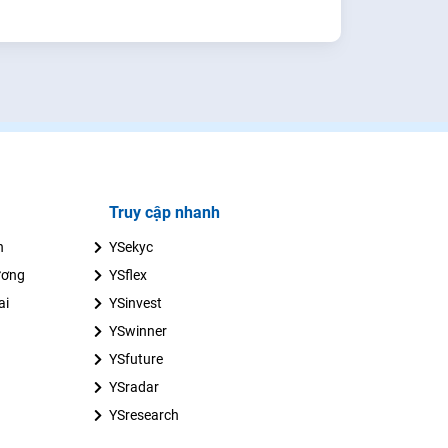
Truy cập nhanh
n
YSekyc
ương
YSflex
ai
YSinvest
YSwinner
YSfuture
YSradar
YSresearch