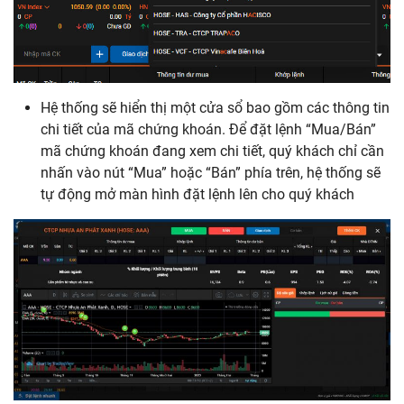
Tài khoản trải nghiệm
Hướng dẫn đặt lệnh bằng Chứng thư số
Lệnh thỏa thuận
Hướng dẫn mở tài khoản eKYC qua APP
Thiết bị kết nối tài khoản
Cài đặt tiểu khoản mặc định
Đổi mật khẩu
Hệ thống sẽ hiển thị một cửa sổ bao gồm các thông tin
chi tiết của mã chứng khoán. Để đặt lệnh “Mua/Bán”
mã chứng khoán đang xem chi tiết, quý khách chỉ cần
nhấn vào nút “Mua” hoặc “Bán” phía trên, hệ thống sẽ
tự động mở màn hình đặt lệnh lên cho quý khách